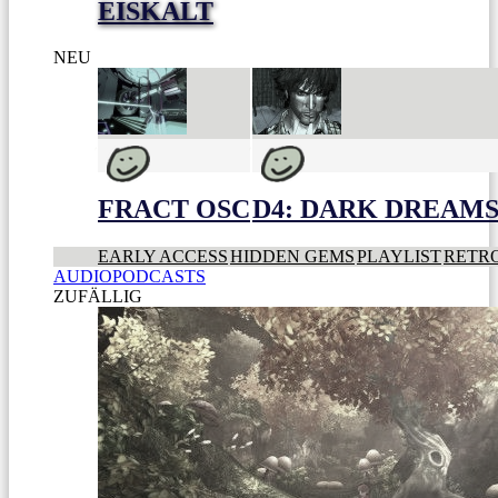
EISKALT
NEU
FRACT OSC
D4: DARK DREAMS 
EARLY ACCESS
HIDDEN GEMS
PLAYLIST
RETR
AUDIOPODCASTS
ZUFÄLLIG