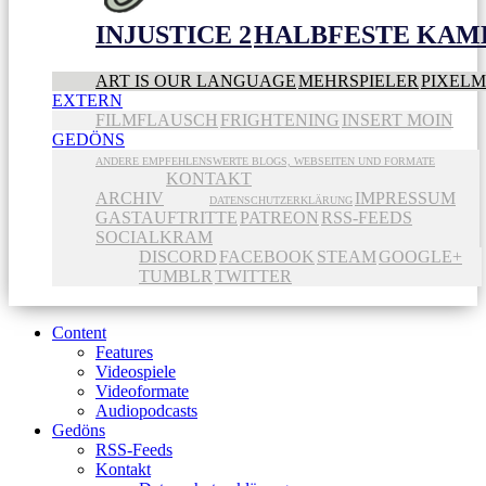
INJUSTICE 2
HALBFESTE KAME
ART IS OUR LANGUAGE
MEHRSPIELER
PIXEL
EXTERN
FILMFLAUSCH
FRIGHTENING
INSERT MOIN
GEDÖNS
ANDERE EMPFEHLENSWERTE BLOGS, WEBSEITEN UND FORMATE
KONTAKT
ARCHIV
IMPRESSUM
DATENSCHUTZERKLÄRUNG
GASTAUFTRITTE
PATREON
RSS-FEEDS
SOCIALKRAM
DISCORD
FACEBOOK
STEAM
GOOGLE+
TUMBLR
TWITTER
Content
Features
Videospiele
Videoformate
Audiopodcasts
Gedöns
RSS-Feeds
Kontakt