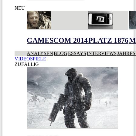
NEU
GAMESCOM 2014
PLATZ 1876
M
ANALYSEN
BLOG
ESSAYS
INTERVIEWS
JAHRES
VIDEOSPIELE
ZUFÄLLIG