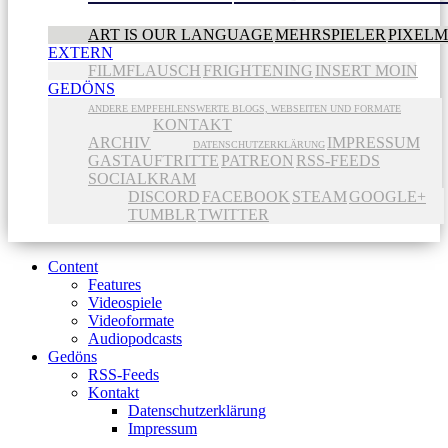
ART IS OUR LANGUAGE
MEHRSPIELER
PIXEL
EXTERN
FILMFLAUSCH
FRIGHTENING
INSERT MOIN
GEDÖNS
ANDERE EMPFEHLENSWERTE BLOGS, WEBSEITEN UND FORMATE
KONTAKT
ARCHIV
IMPRESSUM
DATENSCHUTZERKLÄRUNG
GASTAUFTRITTE
PATREON
RSS-FEEDS
SOCIALKRAM
DISCORD
FACEBOOK
STEAM
GOOGLE+
TUMBLR
TWITTER
Content
Features
Videospiele
Videoformate
Audiopodcasts
Gedöns
RSS-Feeds
Kontakt
Datenschutzerklärung
Impressum