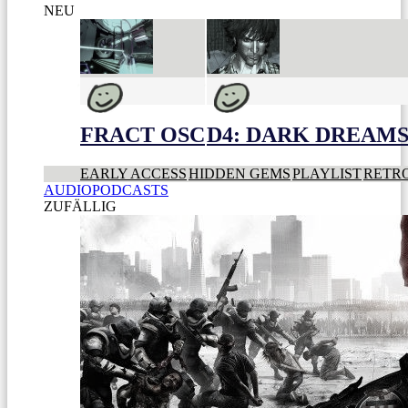
NEU
FRACT OSC
D4: DARK DREAMS 
EARLY ACCESS
HIDDEN GEMS
PLAYLIST
RETR
AUDIOPODCASTS
ZUFÄLLIG