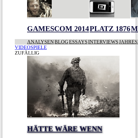
GAMESCOM 2014
PLATZ 1876
M
ANALYSEN
BLOG
ESSAYS
INTERVIEWS
JAHRES
VIDEOSPIELE
ZUFÄLLIG
HÄTTE WÄRE WENN