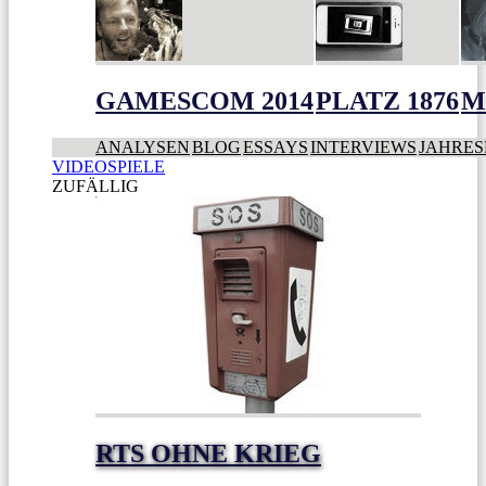
GAMESCOM 2014
PLATZ 1876
M
ANALYSEN
BLOG
ESSAYS
INTERVIEWS
JAHRES
VIDEOSPIELE
ZUFÄLLIG
RTS OHNE KRIEG