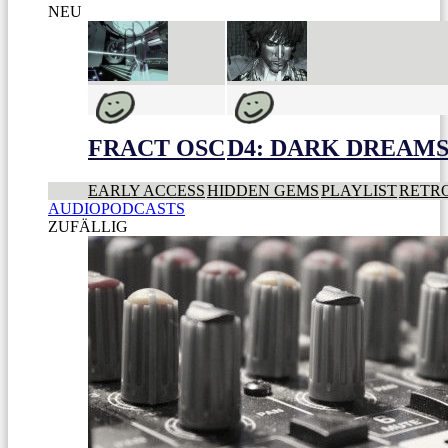
NEU
FRACT OSC
D4: DARK DREAMS 
EARLY ACCESS
HIDDEN GEMS
PLAYLIST
RETR
AUDIOPODCASTS
ZUFÄLLIG