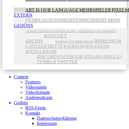
ART IS OUR LANGUAGE
MEHRSPIELER
PIXEL
EXTERN
FILMFLAUSCH
FRIGHTENING
INSERT MOIN
GEDÖNS
ANDERE EMPFEHLENSWERTE BLOGS, WEBSEITEN UND FORMATE
KONTAKT
ARCHIV
IMPRESSUM
DATENSCHUTZERKLÄRUNG
GASTAUFTRITTE
PATREON
RSS-FEEDS
SOCIALKRAM
DISCORD
FACEBOOK
STEAM
GOOGLE+
TUMBLR
TWITTER
Content
Features
Videospiele
Videoformate
Audiopodcasts
Gedöns
RSS-Feeds
Kontakt
Datenschutzerklärung
Impressum