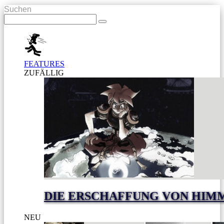
Suchen
FEATURES
ZUFÄLLIG
DIE ERSCHAFFUNG VON HIM
NEU