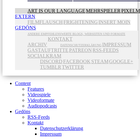
ART IS OUR LANGUAGE
MEHRSPIELER
PIXEL
EXTERN
FILMFLAUSCH
FRIGHTENING
INSERT MOIN
GEDÖNS
ANDERE EMPFEHLENSWERTE BLOGS, WEBSEITEN UND FORMATE
KONTAKT
ARCHIV
IMPRESSUM
DATENSCHUTZERKLÄRUNG
GASTAUFTRITTE
PATREON
RSS-FEEDS
SOCIALKRAM
DISCORD
FACEBOOK
STEAM
GOOGLE+
TUMBLR
TWITTER
Content
Features
Videospiele
Videoformate
Audiopodcasts
Gedöns
RSS-Feeds
Kontakt
Datenschutzerklärung
Impressum