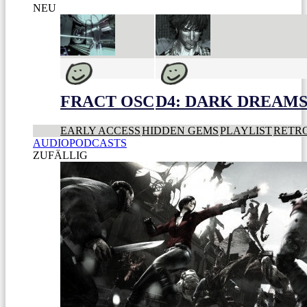
NEU
FRACT OSC
D4: DARK DREAMS 
EARLY ACCESS
HIDDEN GEMS
PLAYLIST
RETR
AUDIOPODCASTS
ZUFÄLLIG