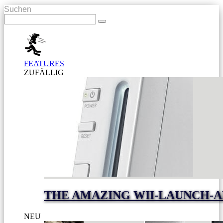
Suchen
FEATURES
ZUFÄLLIG
THE AMAZING WII-LAUNCH-
NEU