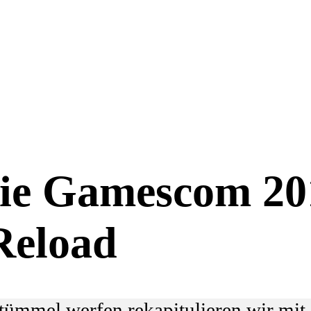
die Gamescom 20
Reload
tümmel werfen rekapitulieren wir mi