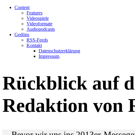
Content
Features
Videospiele
Videoformate
Audiopodcasts
Gedöns
RSS-Feeds
Kontakt
Datenschutzerklärung
Impressum
Rückblick auf 
Redaktion von 
Bevor wir uns ins 2013er-Messege