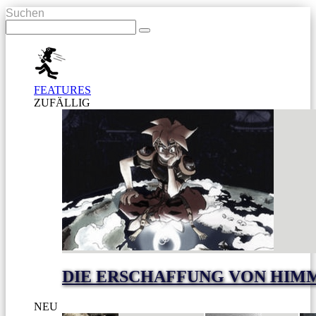
Suchen
FEATURES
ZUFÄLLIG
DIE ERSCHAFFUNG VON HIM
NEU