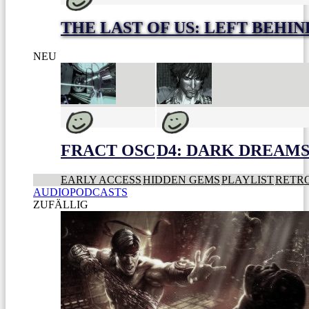
THE LAST OF US: LEFT BEHIN
NEU
FRACT OSC
D4: DARK DREAMS 
EARLY ACCESS
HIDDEN GEMS
PLAYLIST
RETR
AUDIOPODCASTS
ZUFÄLLIG