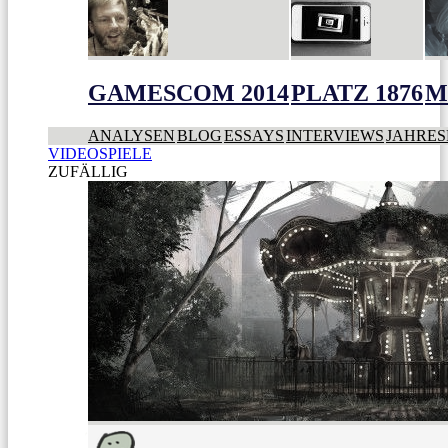
GAMESCOM 2014
PLATZ 1876
M
ANALYSEN
BLOG
ESSAYS
INTERVIEWS
JAHRES
VIDEOSPIELE
ZUFÄLLIG