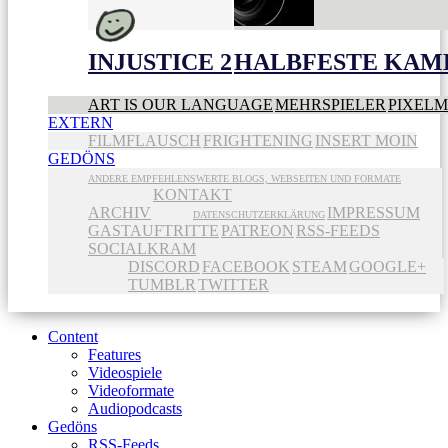
INJUSTICE 2
HALBFESTE KAME
ART IS OUR LANGUAGE
MEHRSPIELER
PIXEL
EXTERN
FILMFLAUSCH
FRIGHTENING
INSERT MOIN
GEDÖNS
ANDERE EMPFEHLENSWERTE BLOGS, WEBSEITEN UND FORMATE
KONTAKT
ARCHIV
IMPRESSUM
DATENSCHUTZERKLÄRUNG
GASTAUFTRITTE
PATREON
RSS-FEEDS
SOCIALKRAM
DISCORD
FACEBOOK
STEAM
GOOGLE+
TUMBLR
TWITTER
Content
Features
Videospiele
Videoformate
Audiopodcasts
Gedöns
RSS-Feeds