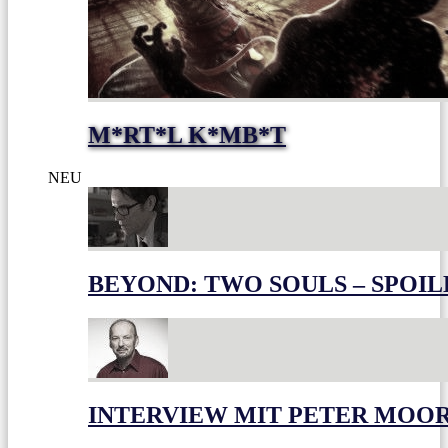
M*RT*L K*MB*T
NEU
BEYOND: TWO SOULS – SPOIL
INTERVIEW MIT PETER MOO