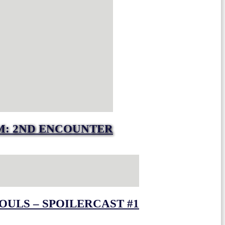
M: 2ND ENCOUNTER
OULS – SPOILERCAST #1