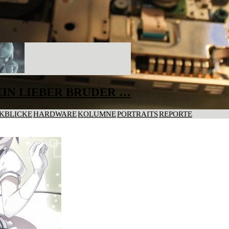
IN LIEBER BRUDER …
KBLICKE
HARDWARE
KOLUMNE
PORTRAITS
REPORTE