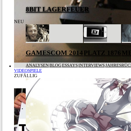
8BIT LAGERFEUER
NEU
GAMESCOM 2014
PLATZ 1876
ME
ANALYSEN
BLOG
ESSAYS
INTERVIEWS
JAHRESRÜC
VIDEOSPIELE
ZUFÄLLIG