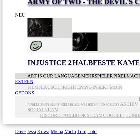
ARMY OF TWO - THE DEVIL'S 
NEU
INJUSTICE 2
HALBFESTE KAME
ART IS OUR LANGUAGE
MEHRSPIELER
PIXELMAC
EXTERN
FILMFLAUSCH
FRIGHTENING
INSERT MOIN
GEDÖNS
ARCHIV
ANDERE EMPFEHLENSWERTE BLOGS, WEBSEITEN UND FORMATE
SOCIALKRAM
DISCORD
FACEBOOK
STEAM
GOOGLE+
TUMB
Dave
Jessi
Kowa
Micha
Michi
Tom
Toto