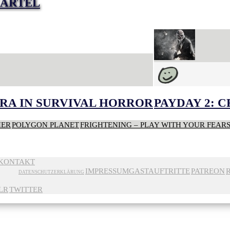
CARTEL
RA IN SURVIVAL HORROR
PAYDAY 2: 
HER
POLYGON PLANET
FRIGHTENING – PLAY WITH YOUR FEAR
KONTAKT
IMPRESSUM
GASTAUFTRITTE
PATREON
DATENSCHUTZERKLÄRUNG
LR
TWITTER