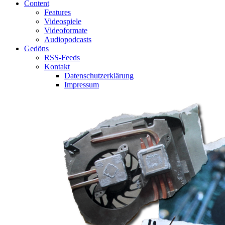
Content
Features
Videospiele
Videoformate
Audiopodcasts
Gedöns
RSS-Feeds
Kontakt
Datenschutzerklärung
Impressum