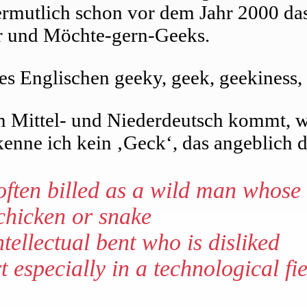
ermutlich schon vor dem Jahr 2000 das 
r und Möchte-gern-Geeks.
s Englischen geeky, geek, geekiness
em Mittel- und Niederdeutsch kommt, 
kenne ich kein ‚Geck‘, das angeblich de
often billed as a wild man whose 
 chicken or snake
ntellectual bent who is disliked
t especially in a technological fie