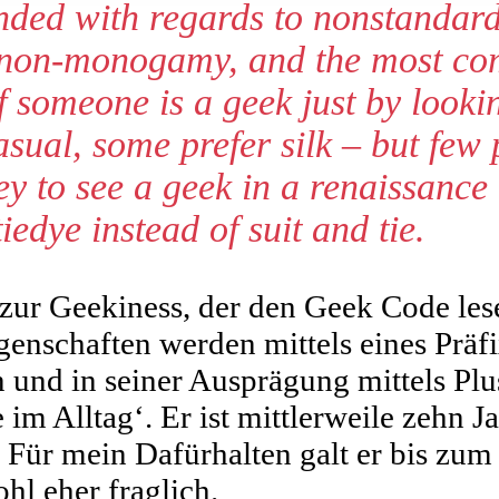
ded with regards to nonstandard 
e non-monogamy, and the most com
f someone is a geek just by looki
sual, some prefer silk – but few 
ey to see a geek in a renaissance
edye instead of suit and tie.
ur Geekiness, der den Geek Code lesen
genschaften werden mittels eines Präfix
 und in seiner Ausprägung mittels Plus
e im Alltag‘. Er ist mittlerweile zehn J
. Für mein Dafürhalten galt er bis zum 
hl eher fraglich.