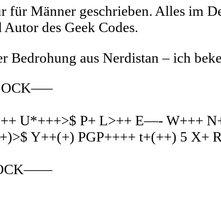
r für Männer geschrieben. Alles im De
d Autor des Geek Codes.
er Bedrohung aus Nerdistan – ich bek
LOCK—–
– C++ U*+++>$ P+ L>++ E—- W+++ N
>$ Y++(+) PGP++++ t+(++) 5 X+ R*
LOCK——