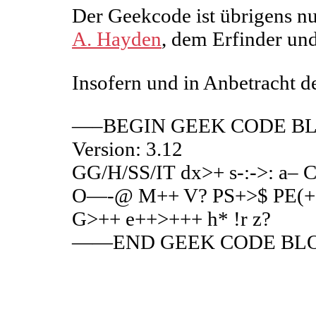
Der Geekcode ist übrigens nu
A. Hayden
, dem Erfinder un
Insofern und in Anbetracht d
—–BEGIN GEEK CODE B
Version: 3.12
GG/H/SS/IT dx>+ s-:->: a
O—-@ M++ V? PS+>$ PE(++)
G>++ e++>+++ h* !r z?
——END GEEK CODE B