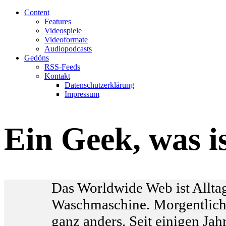
Content
Features
Videospiele
Videoformate
Audiopodcasts
Gedöns
RSS-Feeds
Kontakt
Datenschutzerklärung
Impressum
Ein Geek, was i
D
as Worldwide Web ist Allt
Waschmaschine. Morgentliche
ganz anders. Seit einigen Ja