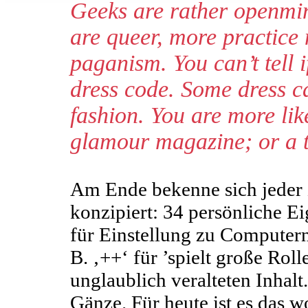
Geeks are rather openmin
are queer, more practic
paganism. You can’t tell i
dress code. Some dress ca
fashion. You are more lik
glamour magazine; or a ti
Am Ende bekenne sich jeder z
konzipiert: 34 persönliche Ei
für Einstellung zu Computern
B. ‚++‘ für ’spielt große Roll
unglaublich veralteten Inhalt
Gänze. Für heute ist es das wo