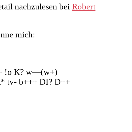
tail nachzulesen bei
Robert
enne mich:
+ !o K? w—(w+)
 tv- b+++ DI? D++