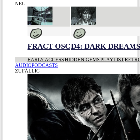
NEU
FRACT OSC
D4: DARK DREAMS 
EARLY ACCESS
HIDDEN GEMS
PLAYLIST
RETR
AUDIOPODCASTS
ZUFÄLLIG