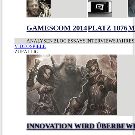
GAMESCOM 2014
PLATZ 1876
M
ANALYSEN
BLOG
ESSAYS
INTERVIEWS
JAHRES
VIDEOSPIELE
ZUFÄLLIG
INNOVATION WIRD ÜBERBEW