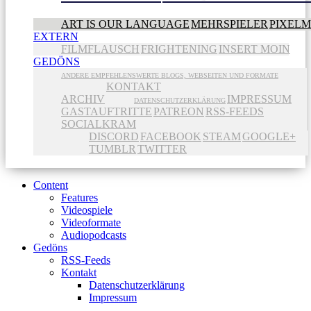
ART IS OUR LANGUAGE
MEHRSPIELER
PIXEL
EXTERN
FILMFLAUSCH
FRIGHTENING
INSERT MOIN
GEDÖNS
ANDERE EMPFEHLENSWERTE BLOGS, WEBSEITEN UND FORMATE
KONTAKT
ARCHIV
IMPRESSUM
DATENSCHUTZERKLÄRUNG
GASTAUFTRITTE
PATREON
RSS-FEEDS
SOCIALKRAM
DISCORD
FACEBOOK
STEAM
GOOGLE+
TUMBLR
TWITTER
Content
Features
Videospiele
Videoformate
Audiopodcasts
Gedöns
RSS-Feeds
Kontakt
Datenschutzerklärung
Impressum