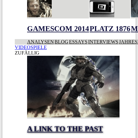
GAMESCOM 2014
PLATZ 1876
M
ANALYSEN
BLOG
ESSAYS
INTERVIEWS
JAHRES
VIDEOSPIELE
ZUFÄLLIG
A LINK TO THE PAST