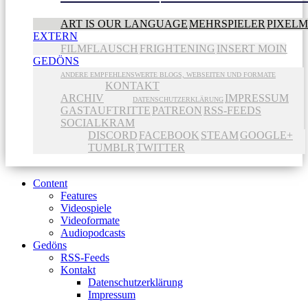
ART IS OUR LANGUAGE
MEHRSPIELER
PIXEL
EXTERN
FILMFLAUSCH
FRIGHTENING
INSERT MOIN
GEDÖNS
ANDERE EMPFEHLENSWERTE BLOGS, WEBSEITEN UND FORMATE
KONTAKT
ARCHIV
IMPRESSUM
DATENSCHUTZERKLÄRUNG
GASTAUFTRITTE
PATREON
RSS-FEEDS
SOCIALKRAM
DISCORD
FACEBOOK
STEAM
GOOGLE+
TUMBLR
TWITTER
Content
Features
Videospiele
Videoformate
Audiopodcasts
Gedöns
RSS-Feeds
Kontakt
Datenschutzerklärung
Impressum