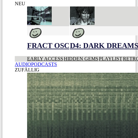
NEU
FRACT OSC
D4: DARK DREAMS 
EARLY ACCESS
HIDDEN GEMS
PLAYLIST
RETR
AUDIOPODCASTS
ZUFÄLLIG