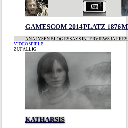
GAMESCOM 2014
PLATZ 1876
M
ANALYSEN
BLOG
ESSAYS
INTERVIEWS
JAHRES
VIDEOSPIELE
ZUFÄLLIG
KATHARSIS