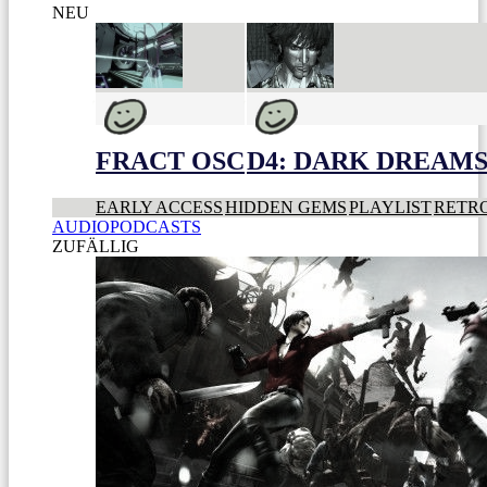
NEU
FRACT OSC
D4: DARK DREAMS 
EARLY ACCESS
HIDDEN GEMS
PLAYLIST
RETR
AUDIOPODCASTS
ZUFÄLLIG