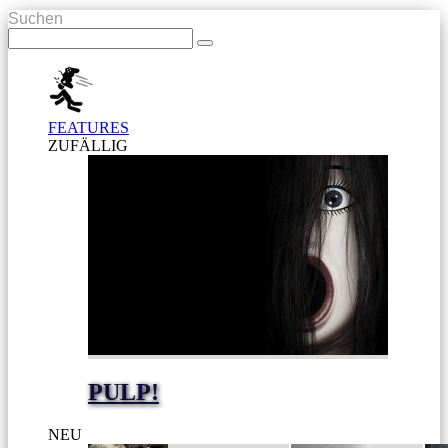
Suchen
FEATURES
ZUFÄLLIG
PULP!
NEU