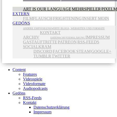
ART IS OUR LANGUAGE
MEHRSPIELER
PIXEL
EXTERN
FILMFLAUSCH
FRIGHTENING
INSERT MOIN
GEDÖNS
ANDERE EMPFEHLENSWERTE BLOGS, WEBSEITEN UND FORMATE
KONTAKT
ARCHIV
IMPRESSUM
DATENSCHUTZERKLÄRUNG
GASTAUFTRITTE
PATREON
RSS-FEEDS
SOCIALKRAM
DISCORD
FACEBOOK
STEAM
GOOGLE+
TUMBLR
TWITTER
Content
Features
Videospiele
Videoformate
Audiopodcasts
Gedöns
RSS-Feeds
Kontakt
Datenschutzerklärung
Impressum