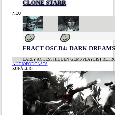
CLONE STARR
NEU
FRACT OSC
D4: DARK DREAMS 
EARLY ACCESS
HIDDEN GEMS
PLAYLIST
RETR
AUDIOPODCASTS
ZUFÄLLIG