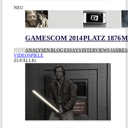
NEU
GAMESCOM 2014
PLATZ 1876
M
ANALYSEN
BLOG
ESSAYS
INTERVIEWS
JAHRES
VIDEOSPIELE
ZUFÄLLIG