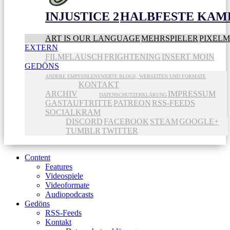
INJUSTICE 2
HALBFESTE KAME
ART IS OUR LANGUAGE
MEHRSPIELER
PIXEL
EXTERN
FILMFLAUSCH
FRIGHTENING
INSERT MOIN
GEDÖNS
ANDERE EMPFEHLENSWERTE BLOGS, WEBSEITEN UND FORMATE
KONTAKT
ARCHIV
IMPRESSUM
DATENSCHUTZERKLÄRUNG
GASTAUFTRITTE
PATREON
RSS-FEEDS
SOCIALKRAM
DISCORD
FACEBOOK
STEAM
GOOGLE+
TUMBLR
TWITTER
Content
Features
Videospiele
Videoformate
Audiopodcasts
Gedöns
RSS-Feeds
Kontakt