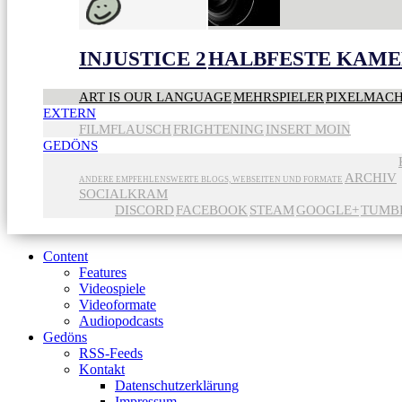
INJUSTICE 2
HALBFESTE KAME
ART IS OUR LANGUAGE
MEHRSPIELER
PIXELMAC
EXTERN
FILMFLAUSCH
FRIGHTENING
INSERT MOIN
GEDÖNS
ARCHIV
ANDERE EMPFEHLENSWERTE BLOGS, WEBSEITEN UND FORMATE
SOCIALKRAM
DISCORD
FACEBOOK
STEAM
GOOGLE+
TUMB
Content
Features
Videospiele
Videoformate
Audiopodcasts
Gedöns
RSS-Feeds
Kontakt
Datenschutzerklärung
Impressum