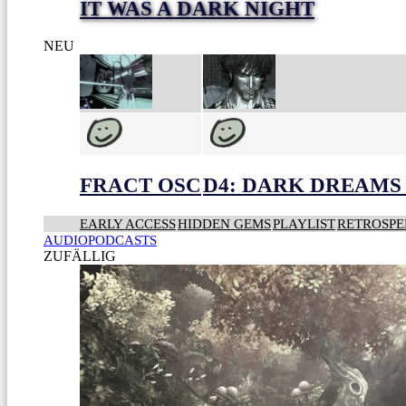
IT WAS A DARK NIGHT
NEU
FRACT OSC
D4: DARK DREAMS 
EARLY ACCESS
HIDDEN GEMS
PLAYLIST
RETROSPE
AUDIOPODCASTS
ZUFÄLLIG