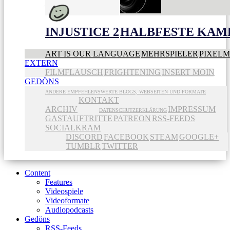
INJUSTICE 2
HALBFESTE KAME
ART IS OUR LANGUAGE
MEHRSPIELER
PIXEL
EXTERN
FILMFLAUSCH
FRIGHTENING
INSERT MOIN
GEDÖNS
ANDERE EMPFEHLENSWERTE BLOGS, WEBSEITEN UND FORMATE
KONTAKT
ARCHIV
IMPRESSUM
DATENSCHUTZERKLÄRUNG
GASTAUFTRITTE
PATREON
RSS-FEEDS
SOCIALKRAM
DISCORD
FACEBOOK
STEAM
GOOGLE+
TUMBLR
TWITTER
Content
Features
Videospiele
Videoformate
Audiopodcasts
Gedöns
RSS-Feeds