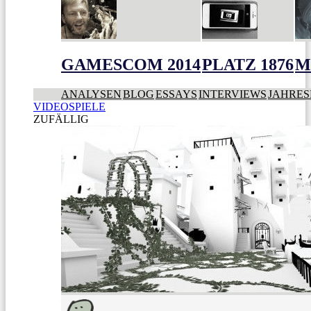
GAMESCOM 2014
PLATZ 1876
M
ANALYSEN
BLOG
ESSAYS
INTERVIEWS
JAHRES
VIDEOSPIELE
ZUFÄLLIG