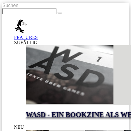
Suchen
FEATURES
ZUFÄLLIG
WASD - EIN BOOKZINE ALS W
NEU