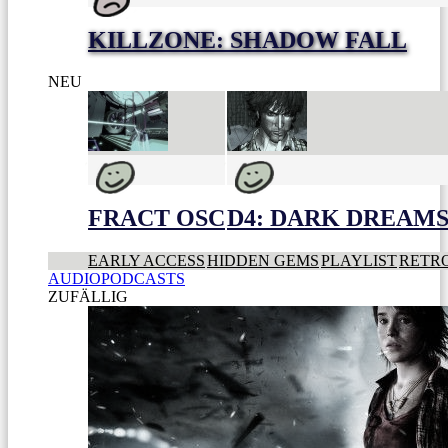
KILLZONE: SHADOW FALL
NEU
FRACT OSC
D4: DARK DREAMS 
EARLY ACCESS
HIDDEN GEMS
PLAYLIST
RETR
AUDIOPODCASTS
ZUFÄLLIG