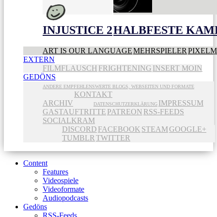
INJUSTICE 2
HALBFESTE KAME
ART IS OUR LANGUAGE
MEHRSPIELER
PIXEL
EXTERN
FILMFLAUSCH
FRIGHTENING
INSERT MOIN
GEDÖNS
ANDERE EMPFEHLENSWERTE BLOGS, WEBSEITEN UND FORMATE
KONTAKT
ARCHIV
IMPRESSUM
DATENSCHUTZERKLÄRUNG
GASTAUFTRITTE
PATREON
RSS-FEEDS
SOCIALKRAM
DISCORD
FACEBOOK
STEAM
GOOGLE+
TUMBLR
TWITTER
Content
Features
Videospiele
Videoformate
Audiopodcasts
Gedöns
RSS-Feeds