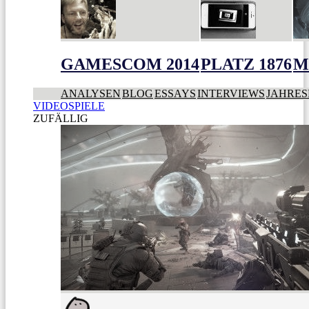
GAMESCOM 2014
PLATZ 1876
M
ANALYSEN
BLOG
ESSAYS
INTERVIEWS
JAHRES
VIDEOSPIELE
ZUFÄLLIG