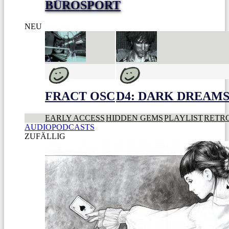
BÜROSPORT
NEU
FRACT OSC
D4: DARK DREAMS 
EARLY ACCESS
HIDDEN GEMS
PLAYLIST
RETR
AUDIOPODCASTS
ZUFÄLLIG