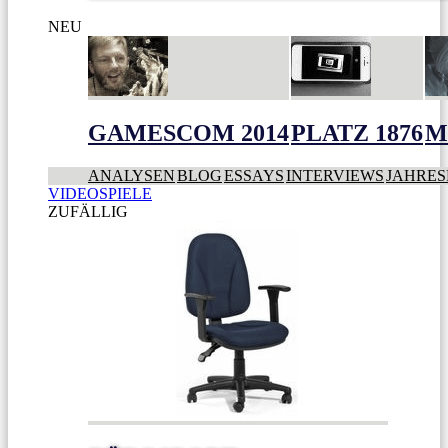
NEU
GAMESCOM 2014
PLATZ 1876
M
ANALYSEN
BLOG
ESSAYS
INTERVIEWS
JAHRES
VIDEOSPIELE
ZUFÄLLIG