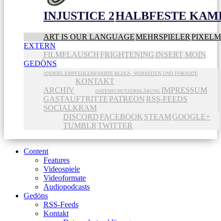
INJUSTICE 2
HALBFESTE KAME
ART IS OUR LANGUAGE
MEHRSPIELER
PIXEL
EXTERN
FILMFLAUSCH
FRIGHTENING
INSERT MOIN
GEDÖNS
ANDERE EMPFEHLENSWERTE BLOGS, WEBSEITEN UND FORMATE
KONTAKT
ARCHIV
IMPRESSUM
DATENSCHUTZERKLÄRUNG
GASTAUFTRITTE
PATREON
RSS-FEEDS
SOCIALKRAM
DISCORD
FACEBOOK
STEAM
GOOGLE+
TUMBLR
TWITTER
Content
Features
Videospiele
Videoformate
Audiopodcasts
Gedöns
RSS-Feeds
Kontakt