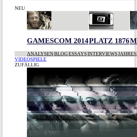
NEU
GAMESCOM 2014
PLATZ 1876
M
ANALYSEN
BLOG
ESSAYS
INTERVIEWS
JAHRES
VIDEOSPIELE
ZUFÄLLIG