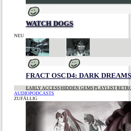
WATCH DOGS
NEU
FRACT OSC
D4: DARK DREAMS 
EARLY ACCESS
HIDDEN GEMS
PLAYLIST
RETR
AUDIOPODCASTS
ZUFÄLLIG