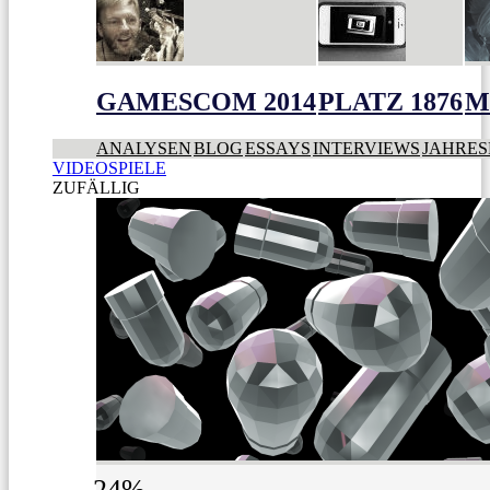
GAMESCOM 2014
PLATZ 1876
M
ANALYSEN
BLOG
ESSAYS
INTERVIEWS
JAHRES
VIDEOSPIELE
ZUFÄLLIG
24%