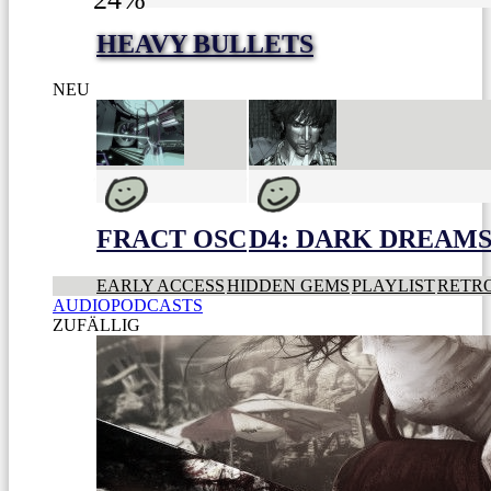
HEAVY BULLETS
NEU
FRACT OSC
D4: DARK DREAMS 
EARLY ACCESS
HIDDEN GEMS
PLAYLIST
RETR
AUDIOPODCASTS
ZUFÄLLIG