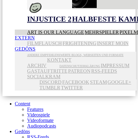
INJUSTICE 2
HALBFESTE KAME
ART IS OUR LANGUAGE
MEHRSPIELER
PIXEL
EXTERN
FILMFLAUSCH
FRIGHTENING
INSERT MOIN
GEDÖNS
ANDERE EMPFEHLENSWERTE BLOGS, WEBSEITEN UND FORMATE
KONTAKT
ARCHIV
IMPRESSUM
DATENSCHUTZERKLÄRUNG
GASTAUFTRITTE
PATREON
RSS-FEEDS
SOCIALKRAM
DISCORD
FACEBOOK
STEAM
GOOGLE+
TUMBLR
TWITTER
Content
Features
Videospiele
Videoformate
Audiopodcasts
Gedöns
RSS-Feeds