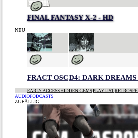
FINAL FANTASY X-2 - HD
NEU
FRACT OSC
D4: DARK DREAMS 
EARLY ACCESS
HIDDEN GEMS
PLAYLIST
RETROSPE
AUDIOPODCASTS
ZUFÄLLIG