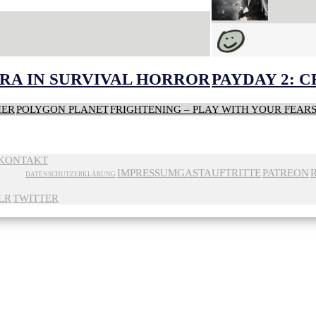
RA IN SURVIVAL HORROR
PAYDAY 2: 
HER
POLYGON PLANET
FRIGHTENING – PLAY WITH YOUR FEAR
KONTAKT
IMPRESSUM
GASTAUFTRITTE
PATREON
DATENSCHUTZERKLÄRUNG
LR
TWITTER