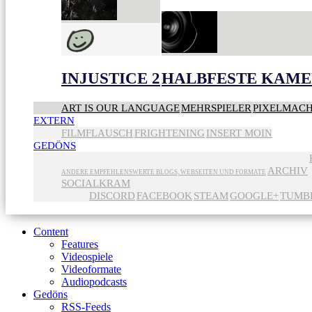
INJUSTICE 2
HALBFESTE KAME
ART IS OUR LANGUAGE
MEHRSPIELER
PIXELMAC
EXTERN
FILMFLAUSCH
FRIGHTENING
INSERT MOIN
GEDÖNS
ARCHIV
ANDERE EMPFEHLENSWERTE BLOGS, WEBSEITEN UND FORMATE
SOCIALKRAM
DISCORD
FACEBOOK
STEAM
GOOGLE+
TUMB
Content
Features
Videospiele
Videoformate
Audiopodcasts
Gedöns
RSS-Feeds