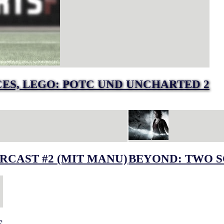
RCES, LEGO: POTC UND UNCHARTED 2
RCAST #2 (MIT MANU)
BEYOND: TWO S