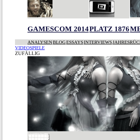
GAMESCOM 2014
PLATZ 1876
ME
ANALYSEN
BLOG
ESSAYS
INTERVIEWS
JAHRESRÜC
VIDEOSPIELE
ZUFÄLLIG