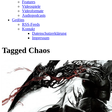
Features
Videospiele
Videoformate
Audiopodcasts
Gedöns
RSS-Feeds
Kontakt
Datenschutzerklärung
Impressum
Tagged
Chaos