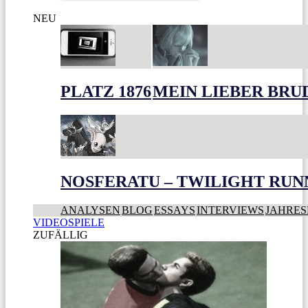
NEU
PLATZ 1876
MEIN LIEBER BRU
NOSFERATU – TWILIGHT RUN
ANALYSEN
BLOG
ESSAYS
INTERVIEWS
JAHRES
VIDEOSPIELE
ZUFÄLLIG