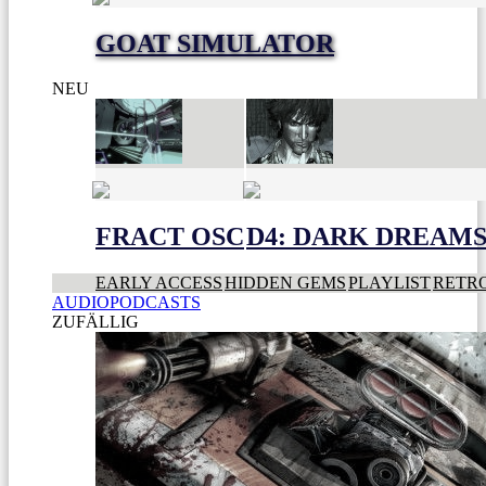
GOAT SIMULATOR
NEU
FRACT OSC
D4: DARK DREAMS 
EARLY ACCESS
HIDDEN GEMS
PLAYLIST
RETR
AUDIOPODCASTS
ZUFÄLLIG