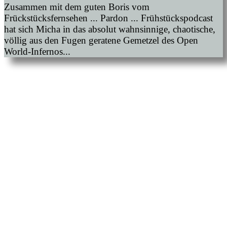
Zusammen mit dem guten Boris vom
Frückstücksfernsehen ... Pardon ... Frühstückspodcast
hat sich Micha in das absolut wahnsinnige, chaotische,
völlig aus den Fugen geratene Gemetzel des Open
World-Infernos...