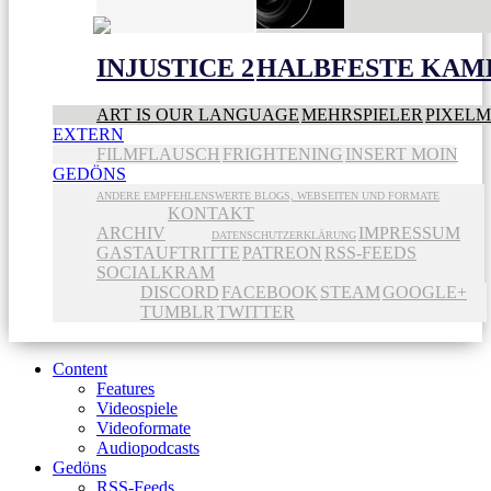
INJUSTICE 2
HALBFESTE KAME
ART IS OUR LANGUAGE
MEHRSPIELER
PIXEL
EXTERN
FILMFLAUSCH
FRIGHTENING
INSERT MOIN
GEDÖNS
ANDERE EMPFEHLENSWERTE BLOGS, WEBSEITEN UND FORMATE
KONTAKT
ARCHIV
IMPRESSUM
DATENSCHUTZERKLÄRUNG
GASTAUFTRITTE
PATREON
RSS-FEEDS
SOCIALKRAM
DISCORD
FACEBOOK
STEAM
GOOGLE+
TUMBLR
TWITTER
Content
Features
Videospiele
Videoformate
Audiopodcasts
Gedöns
RSS-Feeds