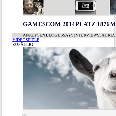
GAMESCOM 2014
PLATZ 1876
M
ANALYSEN
BLOG
ESSAYS
INTERVIEWS
JAHRES
VIDEOSPIELE
ZUFÄLLIG