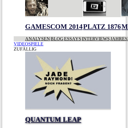
GAMESCOM 2014
PLATZ 1876
M
ANALYSEN
BLOG
ESSAYS
INTERVIEWS
JAHRES
VIDEOSPIELE
ZUFÄLLIG
QUANTUM LEAP