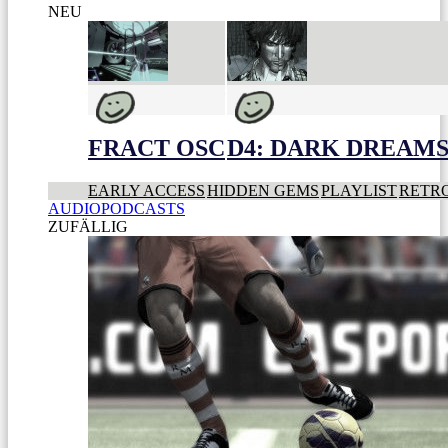
NEU
FRACT OSC
D4: DARK DREAMS 
EARLY ACCESS
HIDDEN GEMS
PLAYLIST
RETR
AUDIOPODCASTS
ZUFÄLLIG