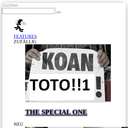
Suchen
FEATURES
ZUFÄLLIG
THE SPECIAL ONE
NEU