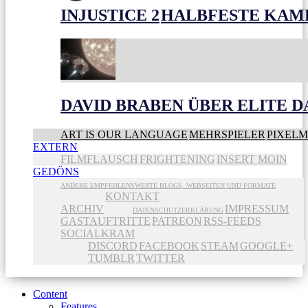
INJUSTICE 2
HALBFESTE KAME
DAVID BRABEN ÜBER ELITE 
ART IS OUR LANGUAGE
MEHRSPIELER
PIXEL
EXTERN
FILMFLAUSCH
FRIGHTENING
INSERT MOIN
GEDÖNS
ANDERE EMPFEHLENSWERTE BLOGS, WEBSEITEN UND FORMATE
KONTAKT
ARCHIV
IMPRESSUM
DATENSCHUTZERKLÄRUNG
GASTAUFTRITTE
PATREON
RSS-FEEDS
SOCIALKRAM
DISCORD
FACEBOOK
STEAM
GOOGLE+
TUMBLR
TWITTER
Content
Features