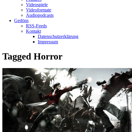
Videospiele
Videoformate
Audiopodcasts
Gedöns
RSS-Feeds
Kontakt
Datenschutzerklärung
Impressum
Tagged
Horror