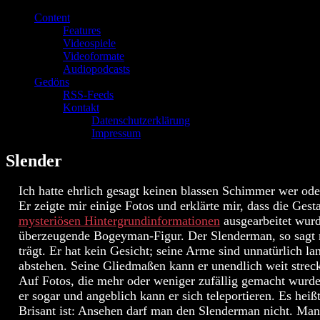
Content
Features
Videospiele
Videoformate
Audiopodcasts
Gedöns
RSS-Feeds
Kontakt
Datenschutzerklärung
Impressum
Slender
Ich hatte ehrlich gesagt keinen blassen Schimmer wer ode
Er zeigte mir einige Fotos und erklärte mir, dass die Ges
mysteriösen Hintergrundinformationen
ausgearbeitet wurd
überzeugende Bogeyman-Figur. Der Slenderman, so sagt 
trägt. Er hat kein Gesicht; seine Arme sind unnatürlich 
abstehen. Seine Gliedmaßen kann er unendlich weit strec
Auf Fotos, die mehr oder weniger zufällig gemacht wurd
er sogar und angeblich kann er sich teleportieren. Es he
Brisant ist: Ansehen darf man den Slenderman nicht. Ma