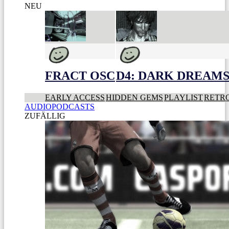
NEU
FRACT OSC
D4: DARK DREAMS 
EARLY ACCESS
HIDDEN GEMS
PLAYLIST
RETR
AUDIOPODCASTS
ZUFÄLLIG