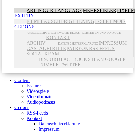
ART IS OUR LANGUAGE
MEHRSPIELER
PIXEL
EXTERN
FILMFLAUSCH
FRIGHTENING
INSERT MOIN
GEDÖNS
ANDERE EMPFEHLENSWERTE BLOGS, WEBSEITEN UND FORMATE
KONTAKT
ARCHIV
IMPRESSUM
DATENSCHUTZERKLÄRUNG
GASTAUFTRITTE
PATREON
RSS-FEEDS
SOCIALKRAM
DISCORD
FACEBOOK
STEAM
GOOGLE+
TUMBLR
TWITTER
Content
Features
Videospiele
Videoformate
Audiopodcasts
Gedöns
RSS-Feeds
Kontakt
Datenschutzerklärung
Impressum