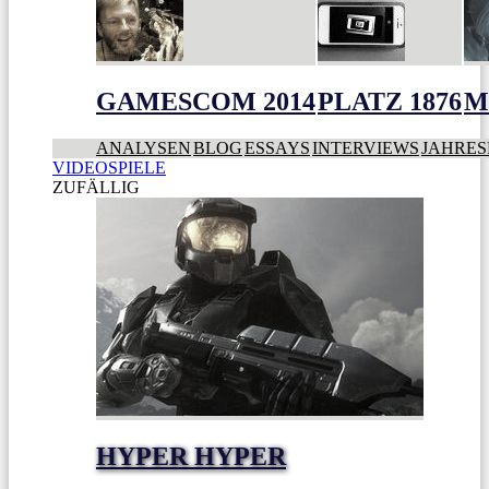
GAMESCOM 2014
PLATZ 1876
M
ANALYSEN
BLOG
ESSAYS
INTERVIEWS
JAHRES
VIDEOSPIELE
ZUFÄLLIG
HYPER HYPER