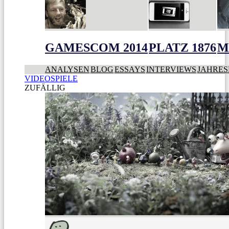
GAMESCOM 2014
PLATZ 1876
M
ANALYSEN
BLOG
ESSAYS
INTERVIEWS
JAHRES
VIDEOSPIELE
ZUFÄLLIG