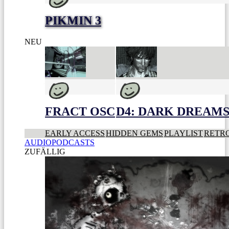
PIKMIN 3
NEU
FRACT OSC
D4: DARK DREAMS 
EARLY ACCESS
HIDDEN GEMS
PLAYLIST
RETR
AUDIOPODCASTS
ZUFÄLLIG