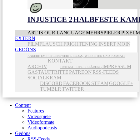
INJUSTICE 2
HALBFESTE KAME
ART IS OUR LANGUAGE
MEHRSPIELER
PIXEL
EXTERN
FILMFLAUSCH
FRIGHTENING
INSERT MOIN
GEDÖNS
ANDERE EMPFEHLENSWERTE BLOGS, WEBSEITEN UND FORMATE
KONTAKT
ARCHIV
IMPRESSUM
DATENSCHUTZERKLÄRUNG
GASTAUFTRITTE
PATREON
RSS-FEEDS
SOCIALKRAM
DISCORD
FACEBOOK
STEAM
GOOGLE+
TUMBLR
TWITTER
Content
Features
Videospiele
Videoformate
Audiopodcasts
Gedöns
RSS-Feeds