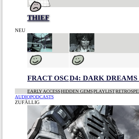
THIEF
NEU
FRACT OSC
D4: DARK DREAMS 
EARLY ACCESS
HIDDEN GEMS
PLAYLIST
RETROSPE
AUDIOPODCASTS
ZUFÄLLIG