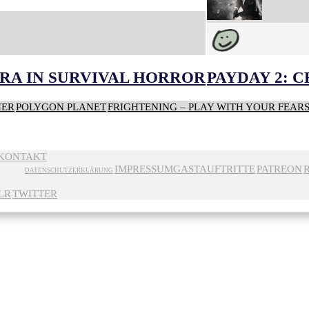
RA IN SURVIVAL HORROR
PAYDAY 2: 
HER
POLYGON PLANET
FRIGHTENING – PLAY WITH YOUR FEAR
KONTAKT
IMPRESSUM
GASTAUFTRITTE
PATREON
DATENSCHUTZERKLÄRUNG
LR
TWITTER