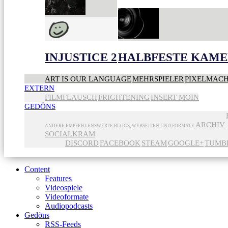
INJUSTICE 2
HALBFESTE KAME
ART IS OUR LANGUAGE
MEHRSPIELER
PIXELMAC
EXTERN
FILMFLAUSCH
FRIGHTENING
INSERT MOIN
GEDÖNS
ARCHIV
ANDERE EMPFEHLENSWERTE BLOGS, WEBSEITEN UND FORMATE
SOCIALKRAM
DISCORD
FACEBOOK
STEAM
GOOGLE+
TUMB
Content
Features
Videospiele
Videoformate
Audiopodcasts
Gedöns
RSS-Feeds