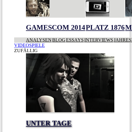
GAMESCOM 2014
PLATZ 1876
M
ANALYSEN
BLOG
ESSAYS
INTERVIEWS
JAHRES
VIDEOSPIELE
ZUFÄLLIG
UNTER TAGE