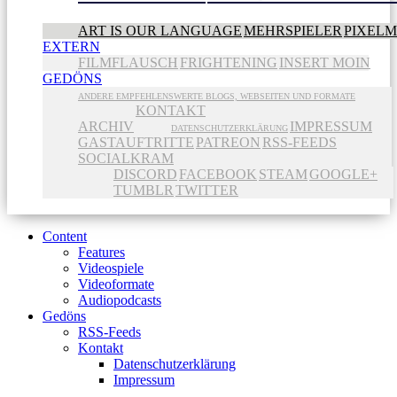
ART IS OUR LANGUAGE
MEHRSPIELER
PIXEL
EXTERN
FILMFLAUSCH
FRIGHTENING
INSERT MOIN
GEDÖNS
ANDERE EMPFEHLENSWERTE BLOGS, WEBSEITEN UND FORMATE
KONTAKT
ARCHIV
IMPRESSUM
DATENSCHUTZERKLÄRUNG
GASTAUFTRITTE
PATREON
RSS-FEEDS
SOCIALKRAM
DISCORD
FACEBOOK
STEAM
GOOGLE+
TUMBLR
TWITTER
Content
Features
Videospiele
Videoformate
Audiopodcasts
Gedöns
RSS-Feeds
Kontakt
Datenschutzerklärung
Impressum