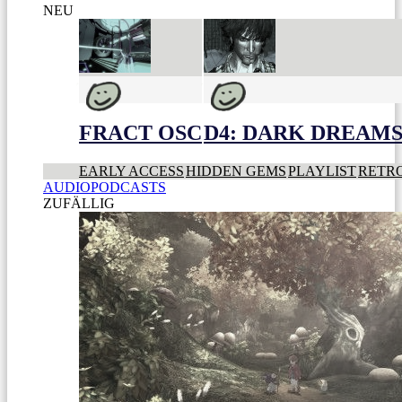
NEU
FRACT OSC
D4: DARK DREAMS 
EARLY ACCESS
HIDDEN GEMS
PLAYLIST
RETR
AUDIOPODCASTS
ZUFÄLLIG