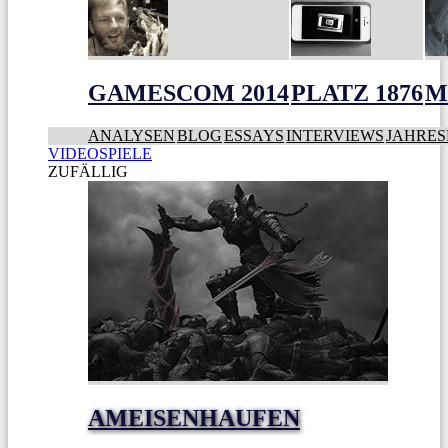
GAMESCOM 2014
PLATZ 1876
M
ANALYSEN
BLOG
ESSAYS
INTERVIEWS
JAHRES
VIDEOSPIELE
ZUFÄLLIG
AMEISENHAUFEN