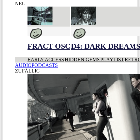
NEU
FRACT OSC
D4: DARK DREAMS 
EARLY ACCESS
HIDDEN GEMS
PLAYLIST
RETR
AUDIOPODCASTS
ZUFÄLLIG