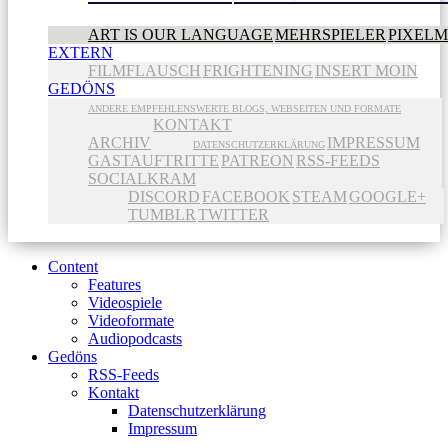
ART IS OUR LANGUAGE
MEHRSPIELER
PIXEL
EXTERN
FILMFLAUSCH
FRIGHTENING
INSERT MOIN
GEDÖNS
ANDERE EMPFEHLENSWERTE BLOGS, WEBSEITEN UND FORMATE
KONTAKT
ARCHIV
IMPRESSUM
DATENSCHUTZERKLÄRUNG
GASTAUFTRITTE
PATREON
RSS-FEEDS
SOCIALKRAM
DISCORD
FACEBOOK
STEAM
GOOGLE+
TUMBLR
TWITTER
Content
Features
Videospiele
Videoformate
Audiopodcasts
Gedöns
RSS-Feeds
Kontakt
Datenschutzerklärung
Impressum