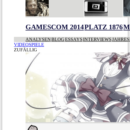
GAMESCOM 2014
PLATZ 1876
M
ANALYSEN
BLOG
ESSAYS
INTERVIEWS
JAHRES
VIDEOSPIELE
ZUFÄLLIG