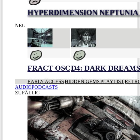
HYPERDIMENSION NEPTUNIA 
NEU
FRACT OSC
D4: DARK DREAMS 
EARLY ACCESS
HIDDEN GEMS
PLAYLIST
RETR
AUDIOPODCASTS
ZUFÄLLIG