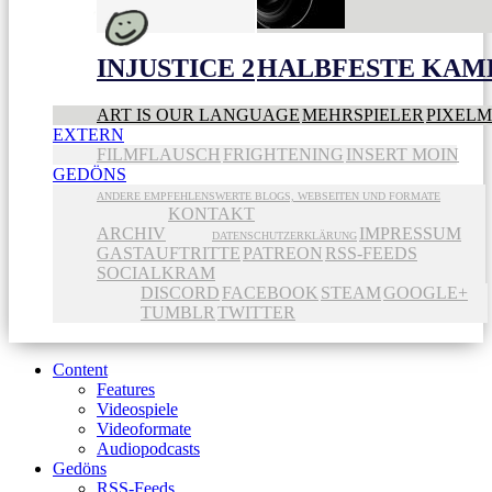
INJUSTICE 2
HALBFESTE KAME
ART IS OUR LANGUAGE
MEHRSPIELER
PIXEL
EXTERN
FILMFLAUSCH
FRIGHTENING
INSERT MOIN
GEDÖNS
ANDERE EMPFEHLENSWERTE BLOGS, WEBSEITEN UND FORMATE
KONTAKT
ARCHIV
IMPRESSUM
DATENSCHUTZERKLÄRUNG
GASTAUFTRITTE
PATREON
RSS-FEEDS
SOCIALKRAM
DISCORD
FACEBOOK
STEAM
GOOGLE+
TUMBLR
TWITTER
Content
Features
Videospiele
Videoformate
Audiopodcasts
Gedöns
RSS-Feeds