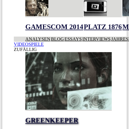
GAMESCOM 2014
PLATZ 1876
M
ANALYSEN
BLOG
ESSAYS
INTERVIEWS
JAHRES
VIDEOSPIELE
ZUFÄLLIG
GREENKEEPER