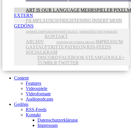
ART IS OUR LANGUAGE
MEHRSPIELER
PIXEL
EXTERN
FILMFLAUSCH
FRIGHTENING
INSERT MOIN
GEDÖNS
ANDERE EMPFEHLENSWERTE BLOGS, WEBSEITEN UND FORMATE
KONTAKT
ARCHIV
IMPRESSUM
DATENSCHUTZERKLÄRUNG
GASTAUFTRITTE
PATREON
RSS-FEEDS
SOCIALKRAM
DISCORD
FACEBOOK
STEAM
GOOGLE+
TUMBLR
TWITTER
Content
Features
Videospiele
Videoformate
Audiopodcasts
Gedöns
RSS-Feeds
Kontakt
Datenschutzerklärung
Impressum