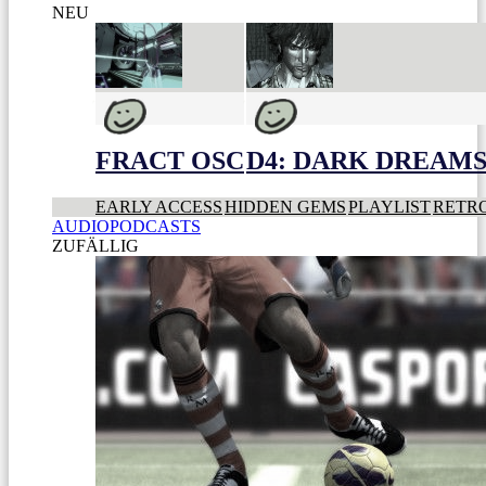
NEU
FRACT OSC
D4: DARK DREAMS 
EARLY ACCESS
HIDDEN GEMS
PLAYLIST
RETR
AUDIOPODCASTS
ZUFÄLLIG