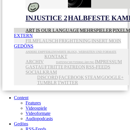
INJUSTICE 2
HALBFESTE KAME
ART IS OUR LANGUAGE
MEHRSPIELER
PIXEL
EXTERN
FILMFLAUSCH
FRIGHTENING
INSERT MOIN
GEDÖNS
ANDERE EMPFEHLENSWERTE BLOGS, WEBSEITEN UND FORMATE
KONTAKT
ARCHIV
IMPRESSUM
DATENSCHUTZERKLÄRUNG
GASTAUFTRITTE
PATREON
RSS-FEEDS
SOCIALKRAM
DISCORD
FACEBOOK
STEAM
GOOGLE+
TUMBLR
TWITTER
Content
Features
Videospiele
Videoformate
Audiopodcasts
Gedöns
RSS-Feeds