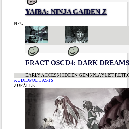
YAIBA: NINJA GAIDEN Z
NEU
FRACT OSC
D4: DARK DREAMS 
EARLY ACCESS
HIDDEN GEMS
PLAYLIST
RETR
AUDIOPODCASTS
ZUFÄLLIG