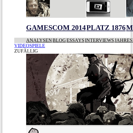
GAMESCOM 2014
PLATZ 1876
M
ANALYSEN
BLOG
ESSAYS
INTERVIEWS
JAHRES
VIDEOSPIELE
ZUFÄLLIG