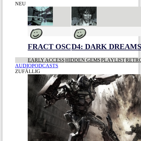
NEU
FRACT OSC
D4: DARK DREAMS 
EARLY ACCESS
HIDDEN GEMS
PLAYLIST
RETR
AUDIOPODCASTS
ZUFÄLLIG