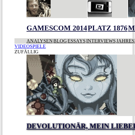
GAMESCOM 2014
PLATZ 1876
M
ANALYSEN
BLOG
ESSAYS
INTERVIEWS
JAHRES
VIDEOSPIELE
ZUFÄLLIG
DEVOLUTIONÄR, MEIN LIEBE