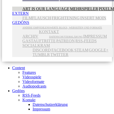
ART IS OUR LANGUAGE
MEHRSPIELER
PIXEL
EXTERN
FILMFLAUSCH
FRIGHTENING
INSERT MOIN
GEDÖNS
ANDERE EMPFEHLENSWERTE BLOGS, WEBSEITEN UND FORMATE
KONTAKT
ARCHIV
IMPRESSUM
DATENSCHUTZERKLÄRUNG
GASTAUFTRITTE
PATREON
RSS-FEEDS
SOCIALKRAM
DISCORD
FACEBOOK
STEAM
GOOGLE+
TUMBLR
TWITTER
Content
Features
Videospiele
Videoformate
Audiopodcasts
Gedöns
RSS-Feeds
Kontakt
Datenschutzerklärung
Impressum