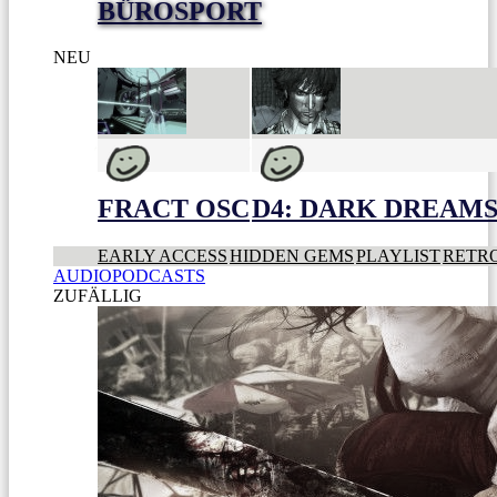
BÜROSPORT
NEU
FRACT OSC
D4: DARK DREAMS 
EARLY ACCESS
HIDDEN GEMS
PLAYLIST
RETR
AUDIOPODCASTS
ZUFÄLLIG