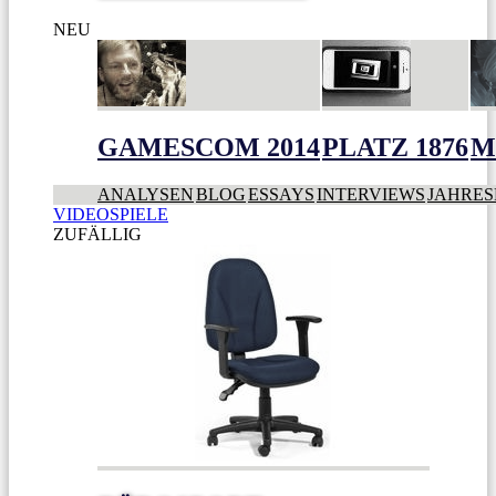
NEU
GAMESCOM 2014
PLATZ 1876
M
ANALYSEN
BLOG
ESSAYS
INTERVIEWS
JAHRES
VIDEOSPIELE
ZUFÄLLIG