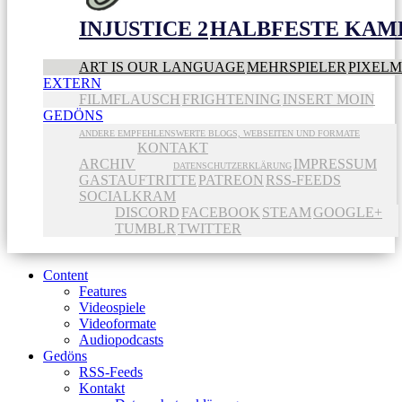
INJUSTICE 2
HALBFESTE KAME
ART IS OUR LANGUAGE
MEHRSPIELER
PIXEL
EXTERN
FILMFLAUSCH
FRIGHTENING
INSERT MOIN
GEDÖNS
ANDERE EMPFEHLENSWERTE BLOGS, WEBSEITEN UND FORMATE
KONTAKT
ARCHIV
IMPRESSUM
DATENSCHUTZERKLÄRUNG
GASTAUFTRITTE
PATREON
RSS-FEEDS
SOCIALKRAM
DISCORD
FACEBOOK
STEAM
GOOGLE+
TUMBLR
TWITTER
Content
Features
Videospiele
Videoformate
Audiopodcasts
Gedöns
RSS-Feeds
Kontakt