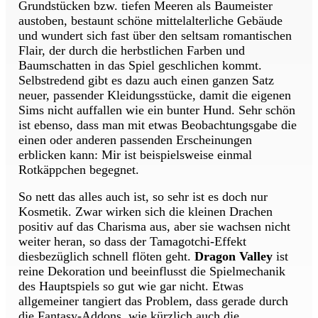
Grundstücken bzw. tiefen Meeren als Baumeister
austoben, bestaunt schöne mittelalterliche Gebäude
und wundert sich fast über den seltsam romantischen
Flair, der durch die herbstlichen Farben und
Baumschatten in das Spiel geschlichen kommt.
Selbstredend gibt es dazu auch einen ganzen Satz
neuer, passender Kleidungsstücke, damit die eigenen
Sims nicht auffallen wie ein bunter Hund. Sehr schön
ist ebenso, dass man mit etwas Beobachtungsgabe die
einen oder anderen passenden Erscheinungen
erblicken kann: Mir ist beispielsweise einmal
Rotkäppchen begegnet.
So nett das alles auch ist, so sehr ist es doch nur
Kosmetik. Zwar wirken sich die kleinen Drachen
positiv auf das Charisma aus, aber sie wachsen nicht
weiter heran, so dass der Tamagotchi-Effekt
diesbezüglich schnell flöten geht.
Dragon Valley
ist
reine Dekoration und beeinflusst die Spielmechanik
des Hauptspiels so gut wie gar nicht. Etwas
allgemeiner tangiert das Problem, dass gerade durch
die Fantasy-Addons, wie kürzlich auch die