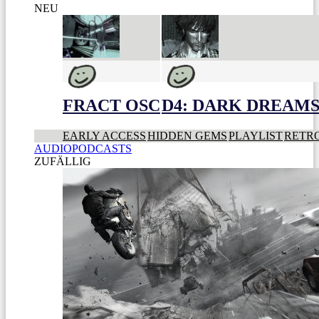
NEU
FRACT OSC
D4: DARK DREAMS 
EARLY ACCESS
HIDDEN GEMS
PLAYLIST
RETR
AUDIOPODCASTS
ZUFÄLLIG