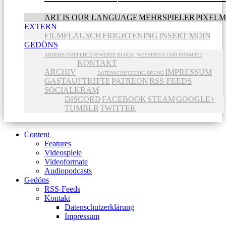
ART IS OUR LANGUAGE
MEHRSPIELER
PIXEL
EXTERN
FILMFLAUSCH
FRIGHTENING
INSERT MOIN
GEDÖNS
ANDERE EMPFEHLENSWERTE BLOGS, WEBSEITEN UND FORMATE
KONTAKT
ARCHIV
IMPRESSUM
DATENSCHUTZERKLÄRUNG
GASTAUFTRITTE
PATREON
RSS-FEEDS
SOCIALKRAM
DISCORD
FACEBOOK
STEAM
GOOGLE+
TUMBLR
TWITTER
Content
Features
Videospiele
Videoformate
Audiopodcasts
Gedöns
RSS-Feeds
Kontakt
Datenschutzerklärung
Impressum