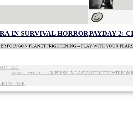
RA IN SURVIVAL HORROR
PAYDAY 2: 
HER
POLYGON PLANET
FRIGHTENING – PLAY WITH YOUR FEAR
KONTAKT
IMPRESSUM
GASTAUFTRITTE
PATREON
DATENSCHUTZERKLÄRUNG
LR
TWITTER