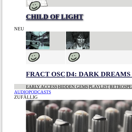
CHILD OF LIGHT
NEU
FRACT OSC
D4: DARK DREAMS 
EARLY ACCESS
HIDDEN GEMS
PLAYLIST
RETROSPE
AUDIOPODCASTS
ZUFÄLLIG