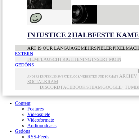
INJUSTICE 2
HALBFESTE KAME
ART IS OUR LANGUAGE
MEHRSPIELER
PIXELMAC
EXTERN
FILMFLAUSCH
FRIGHTENING
INSERT MOIN
GEDÖNS
ARCHIV
ANDERE EMPFEHLENSWERTE BLOGS, WEBSEITEN UND FORMATE
SOCIALKRAM
DISCORD
FACEBOOK
STEAM
GOOGLE+
TUMB
Content
Features
Videospiele
Videoformate
Audiopodcasts
Gedöns
RSS-Feeds