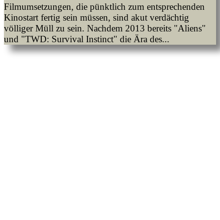
Filmumsetzungen, die pünktlich zum entsprechenden
Kinostart fertig sein müssen, sind akut verdächtig
völliger Müll zu sein. Nachdem 2013 bereits "Aliens"
und "TWD: Survival Instinct" die Ära des...