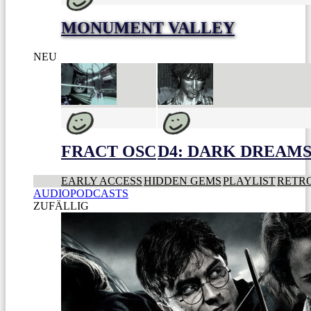
MONUMENT VALLEY
NEU
FRACT OSC
D4: DARK DREAMS 
EARLY ACCESS
HIDDEN GEMS
PLAYLIST
RETR
AUDIOPODCASTS
ZUFÄLLIG