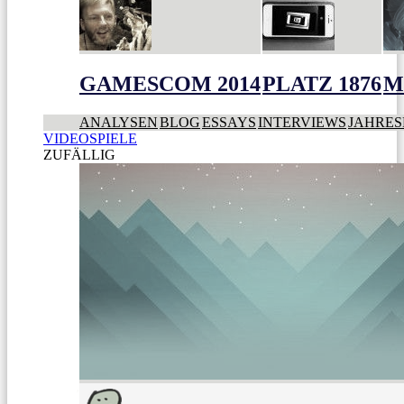
GAMESCOM 2014
PLATZ 1876
M
ANALYSEN
BLOG
ESSAYS
INTERVIEWS
JAHRES
VIDEOSPIELE
ZUFÄLLIG