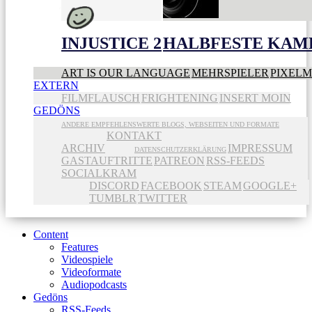
INJUSTICE 2
HALBFESTE KAME
ART IS OUR LANGUAGE
MEHRSPIELER
PIXEL
EXTERN
FILMFLAUSCH
FRIGHTENING
INSERT MOIN
GEDÖNS
ANDERE EMPFEHLENSWERTE BLOGS, WEBSEITEN UND FORMATE
KONTAKT
ARCHIV
IMPRESSUM
DATENSCHUTZERKLÄRUNG
GASTAUFTRITTE
PATREON
RSS-FEEDS
SOCIALKRAM
DISCORD
FACEBOOK
STEAM
GOOGLE+
TUMBLR
TWITTER
Content
Features
Videospiele
Videoformate
Audiopodcasts
Gedöns
RSS-Feeds