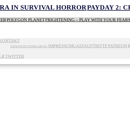
RA IN SURVIVAL HORROR
PAYDAY 2: 
HER
POLYGON PLANET
FRIGHTENING – PLAY WITH YOUR FEAR
KONTAKT
IMPRESSUM
GASTAUFTRITTE
PATREON
DATENSCHUTZERKLÄRUNG
LR
TWITTER