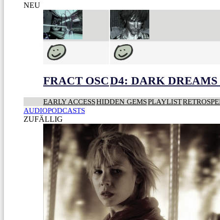
NEU
FRACT OSC
D4: DARK DREAMS 
EARLY ACCESS
HIDDEN GEMS
PLAYLIST
RETROSPE
AUDIOPODCASTS
ZUFÄLLIG