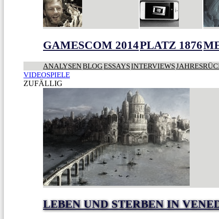
GAMESCOM 2014
PLATZ 1876
ME
ANALYSEN
BLOG
ESSAYS
INTERVIEWS
JAHRESRÜC
VIDEOSPIELE
ZUFÄLLIG
LEBEN UND STERBEN IN VENE