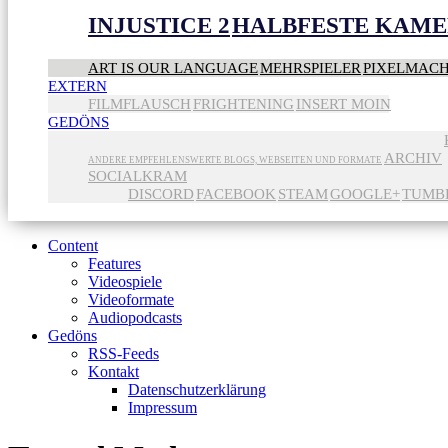
INJUSTICE 2
HALBFESTE KAME
ART IS OUR LANGUAGE
MEHRSPIELER
PIXELMAC
EXTERN
FILMFLAUSCH
FRIGHTENING
INSERT MOIN
GEDÖNS
ARCHIV
ANDERE EMPFEHLENSWERTE BLOGS, WEBSEITEN UND FORMATE
SOCIALKRAM
DISCORD
FACEBOOK
STEAM
GOOGLE+
TUMB
Content
Features
Videospiele
Videoformate
Audiopodcasts
Gedöns
RSS-Feeds
Kontakt
Datenschutzerklärung
Impressum