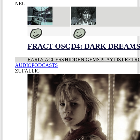
NEU
FRACT OSC
D4: DARK DREAMS 
EARLY ACCESS
HIDDEN GEMS
PLAYLIST
RETR
AUDIOPODCASTS
ZUFÄLLIG