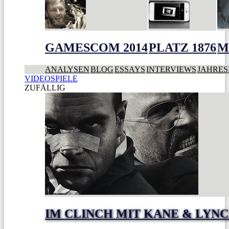
GAMESCOM 2014
PLATZ 1876
M
ANALYSEN
BLOG
ESSAYS
INTERVIEWS
JAHRES
VIDEOSPIELE
ZUFÄLLIG
IM CLINCH MIT KANE & LYN