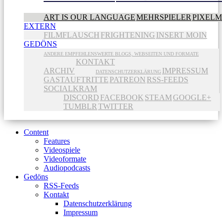
ART IS OUR LANGUAGE
MEHRSPIELER
PIXEL
EXTERN
FILMFLAUSCH
FRIGHTENING
INSERT MOIN
GEDÖNS
ANDERE EMPFEHLENSWERTE BLOGS, WEBSEITEN UND FORMATE
KONTAKT
ARCHIV
IMPRESSUM
DATENSCHUTZERKLÄRUNG
GASTAUFTRITTE
PATREON
RSS-FEEDS
SOCIALKRAM
DISCORD
FACEBOOK
STEAM
GOOGLE+
TUMBLR
TWITTER
Content
Features
Videospiele
Videoformate
Audiopodcasts
Gedöns
RSS-Feeds
Kontakt
Datenschutzerklärung
Impressum