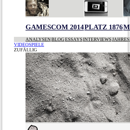
GAMESCOM 2014
PLATZ 1876
M
ANALYSEN
BLOG
ESSAYS
INTERVIEWS
JAHRES
VIDEOSPIELE
ZUFÄLLIG