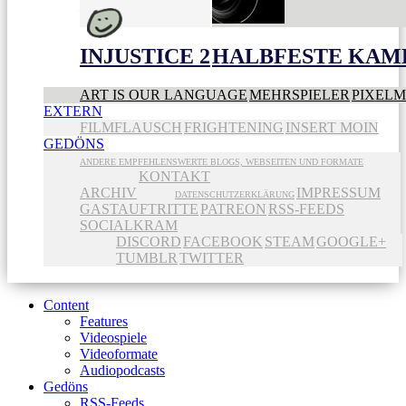
INJUSTICE 2
HALBFESTE KAME
ART IS OUR LANGUAGE
MEHRSPIELER
PIXEL
EXTERN
FILMFLAUSCH
FRIGHTENING
INSERT MOIN
GEDÖNS
ANDERE EMPFEHLENSWERTE BLOGS, WEBSEITEN UND FORMATE
KONTAKT
ARCHIV
IMPRESSUM
DATENSCHUTZERKLÄRUNG
GASTAUFTRITTE
PATREON
RSS-FEEDS
SOCIALKRAM
DISCORD
FACEBOOK
STEAM
GOOGLE+
TUMBLR
TWITTER
Content
Features
Videospiele
Videoformate
Audiopodcasts
Gedöns
RSS-Feeds