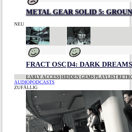
METAL GEAR SOLID 5: GROU
NEU
FRACT OSC
D4: DARK DREAMS 
EARLY ACCESS
HIDDEN GEMS
PLAYLIST
RETR
AUDIOPODCASTS
ZUFÄLLIG