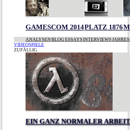
GAMESCOM 2014
PLATZ 1876
M
ANALYSEN
BLOG
ESSAYS
INTERVIEWS
JAHRES
VIDEOSPIELE
ZUFÄLLIG
EIN GANZ NORMALER ARBEI