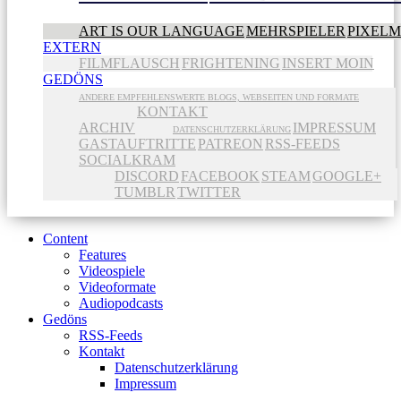
ART IS OUR LANGUAGE
MEHRSPIELER
PIXEL
EXTERN
FILMFLAUSCH
FRIGHTENING
INSERT MOIN
GEDÖNS
ANDERE EMPFEHLENSWERTE BLOGS, WEBSEITEN UND FORMATE
KONTAKT
ARCHIV
IMPRESSUM
DATENSCHUTZERKLÄRUNG
GASTAUFTRITTE
PATREON
RSS-FEEDS
SOCIALKRAM
DISCORD
FACEBOOK
STEAM
GOOGLE+
TUMBLR
TWITTER
Content
Features
Videospiele
Videoformate
Audiopodcasts
Gedöns
RSS-Feeds
Kontakt
Datenschutzerklärung
Impressum