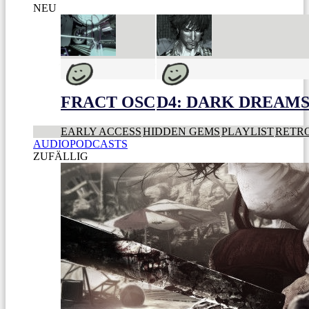
NEU
FRACT OSC
D4: DARK DREAMS 
EARLY ACCESS
HIDDEN GEMS
PLAYLIST
RETR
AUDIOPODCASTS
ZUFÄLLIG