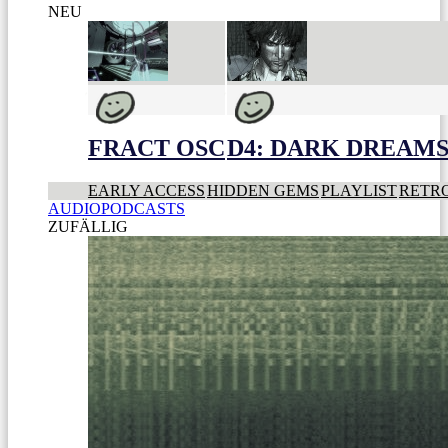
NEU
FRACT OSC
D4: DARK DREAMS 
EARLY ACCESS
HIDDEN GEMS
PLAYLIST
RETR
AUDIOPODCASTS
ZUFÄLLIG