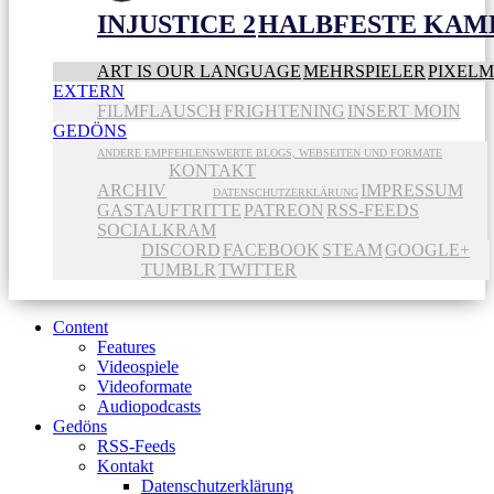
INJUSTICE 2
HALBFESTE KAME
ART IS OUR LANGUAGE
MEHRSPIELER
PIXEL
EXTERN
FILMFLAUSCH
FRIGHTENING
INSERT MOIN
GEDÖNS
ANDERE EMPFEHLENSWERTE BLOGS, WEBSEITEN UND FORMATE
KONTAKT
ARCHIV
IMPRESSUM
DATENSCHUTZERKLÄRUNG
GASTAUFTRITTE
PATREON
RSS-FEEDS
SOCIALKRAM
DISCORD
FACEBOOK
STEAM
GOOGLE+
TUMBLR
TWITTER
Content
Features
Videospiele
Videoformate
Audiopodcasts
Gedöns
RSS-Feeds
Kontakt
Datenschutzerklärung