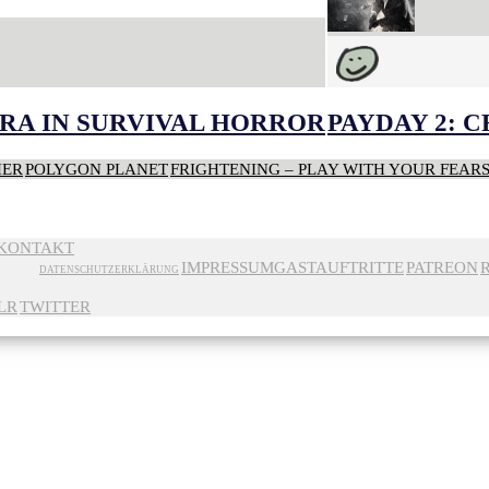
RA IN SURVIVAL HORROR
PAYDAY 2: 
HER
POLYGON PLANET
FRIGHTENING – PLAY WITH YOUR FEAR
KONTAKT
IMPRESSUM
GASTAUFTRITTE
PATREON
DATENSCHUTZERKLÄRUNG
LR
TWITTER