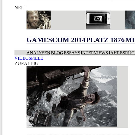
NEU
GAMESCOM 2014
PLATZ 1876
ME
ANALYSEN
BLOG
ESSAYS
INTERVIEWS
JAHRESRÜC
VIDEOSPIELE
ZUFÄLLIG