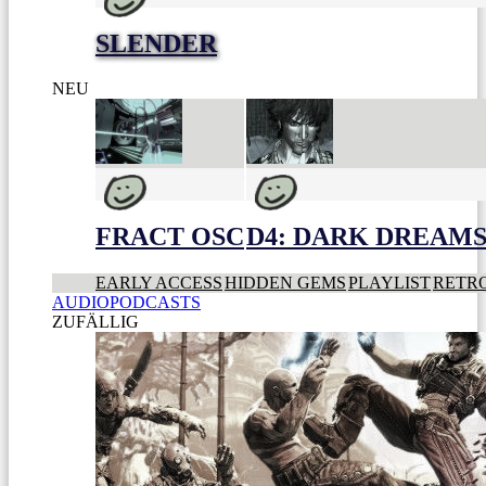
SLENDER
NEU
FRACT OSC
D4: DARK DREAMS 
EARLY ACCESS
HIDDEN GEMS
PLAYLIST
RETR
AUDIOPODCASTS
ZUFÄLLIG