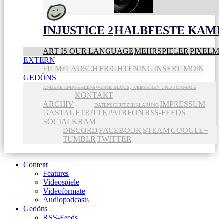
INJUSTICE 2
HALBFESTE KAME
ART IS OUR LANGUAGE
MEHRSPIELER
PIXEL
EXTERN
FILMFLAUSCH
FRIGHTENING
INSERT MOIN
GEDÖNS
ANDERE EMPFEHLENSWERTE BLOGS, WEBSEITEN UND FORMATE
KONTAKT
ARCHIV
IMPRESSUM
DATENSCHUTZERKLÄRUNG
GASTAUFTRITTE
PATREON
RSS-FEEDS
SOCIALKRAM
DISCORD
FACEBOOK
STEAM
GOOGLE+
TUMBLR
TWITTER
Content
Features
Videospiele
Videoformate
Audiopodcasts
Gedöns
RSS-Feeds