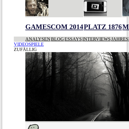
GAMESCOM 2014
PLATZ 1876
M
ANALYSEN
BLOG
ESSAYS
INTERVIEWS
JAHRES
VIDEOSPIELE
ZUFÄLLIG