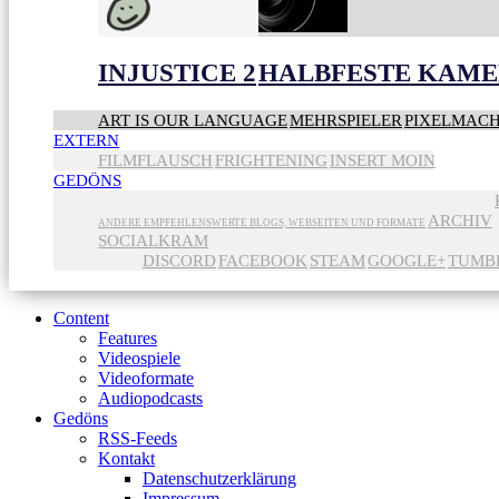
INJUSTICE 2
HALBFESTE KAME
ART IS OUR LANGUAGE
MEHRSPIELER
PIXELMAC
EXTERN
FILMFLAUSCH
FRIGHTENING
INSERT MOIN
GEDÖNS
ARCHIV
ANDERE EMPFEHLENSWERTE BLOGS, WEBSEITEN UND FORMATE
SOCIALKRAM
DISCORD
FACEBOOK
STEAM
GOOGLE+
TUMB
Content
Features
Videospiele
Videoformate
Audiopodcasts
Gedöns
RSS-Feeds
Kontakt
Datenschutzerklärung
Impressum