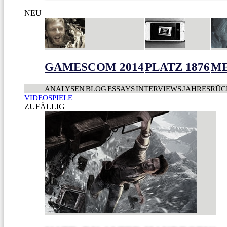
NEU
GAMESCOM 2014
PLATZ 1876
ME
ANALYSEN
BLOG
ESSAYS
INTERVIEWS
JAHRESRÜC
VIDEOSPIELE
ZUFÄLLIG