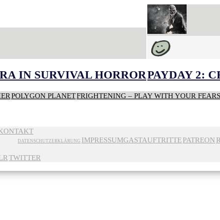
RA IN SURVIVAL HORROR
PAYDAY 2: 
HER
POLYGON PLANET
FRIGHTENING – PLAY WITH YOUR FEAR
KONTAKT
IMPRESSUM
GASTAUFTRITTE
PATREON
DATENSCHUTZERKLÄRUNG
LR
TWITTER