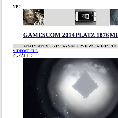
NEU
GAMESCOM 2014
PLATZ 1876
ME
ANALYSEN
BLOG
ESSAYS
INTERVIEWS
JAHRESRÜC
VIDEOSPIELE
ZUFÄLLIG