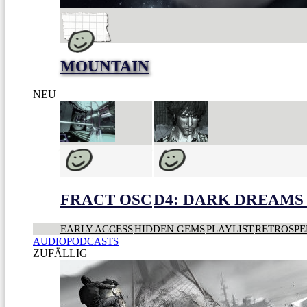
MOUNTAIN
NEU
FRACT OSC
D4: DARK DREAMS 
EARLY ACCESS
HIDDEN GEMS
PLAYLIST
RETROSPE
AUDIOPODCASTS
ZUFÄLLIG