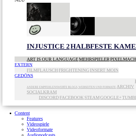
INJUSTICE 2
HALBFESTE KAME
ART IS OUR LANGUAGE
MEHRSPIELER
PIXELMAC
EXTERN
FILMFLAUSCH
FRIGHTENING
INSERT MOIN
GEDÖNS
ARCHIV
ANDERE EMPFEHLENSWERTE BLOGS, WEBSEITEN UND FORMATE
SOCIALKRAM
DISCORD
FACEBOOK
STEAM
GOOGLE+
TUMB
Content
Features
Videospiele
Videoformate
Audiopodcasts