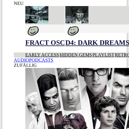
NEU
FRACT OSC
D4: DARK DREAMS 
EARLY ACCESS
HIDDEN GEMS
PLAYLIST
RETR
AUDIOPODCASTS
ZUFÄLLIG