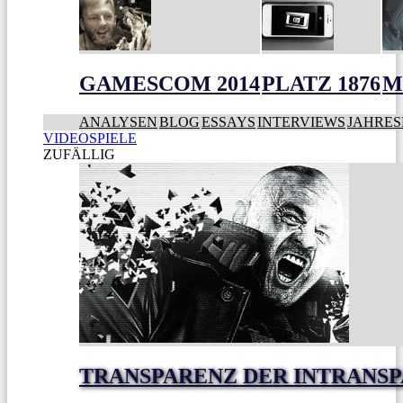
GAMESCOM 2014
PLATZ 1876
M
ANALYSEN
BLOG
ESSAYS
INTERVIEWS
JAHRES
VIDEOSPIELE
ZUFÄLLIG
TRANSPARENZ DER INTRANS