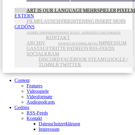
ART IS OUR LANGUAGE
MEHRSPIELER
PIXEL
EXTERN
FILMFLAUSCH
FRIGHTENING
INSERT MOIN
GEDÖNS
ANDERE EMPFEHLENSWERTE BLOGS, WEBSEITEN UND FORMATE
KONTAKT
ARCHIV
IMPRESSUM
DATENSCHUTZERKLÄRUNG
GASTAUFTRITTE
PATREON
RSS-FEEDS
SOCIALKRAM
DISCORD
FACEBOOK
STEAM
GOOGLE+
TUMBLR
TWITTER
Content
Features
Videospiele
Videoformate
Audiopodcasts
Gedöns
RSS-Feeds
Kontakt
Datenschutzerklärung
Impressum