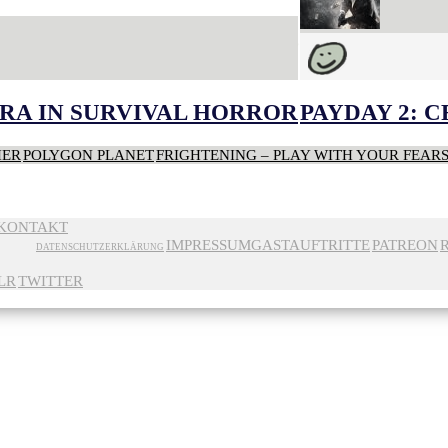
RA IN SURVIVAL HORROR
PAYDAY 2: 
HER
POLYGON PLANET
FRIGHTENING – PLAY WITH YOUR FEAR
KONTAKT
IMPRESSUM
GASTAUFTRITTE
PATREON
DATENSCHUTZERKLÄRUNG
LR
TWITTER