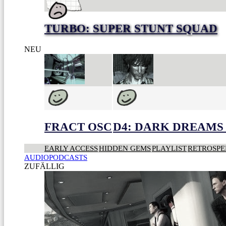
TURBO: SUPER STUNT SQUAD
NEU
FRACT OSC
D4: DARK DREAMS 
EARLY ACCESS
HIDDEN GEMS
PLAYLIST
RETROSPE
AUDIOPODCASTS
ZUFÄLLIG