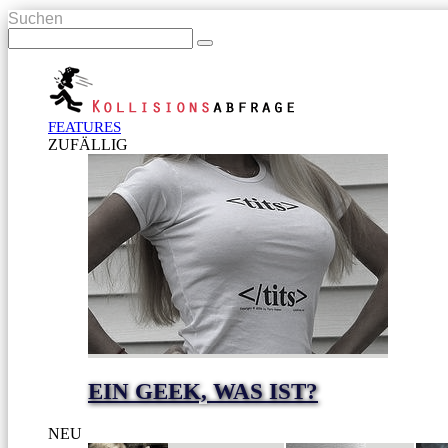
Suchen
FEATURES
ZUFÄLLIG
EIN GEEK, WAS IST?
NEU