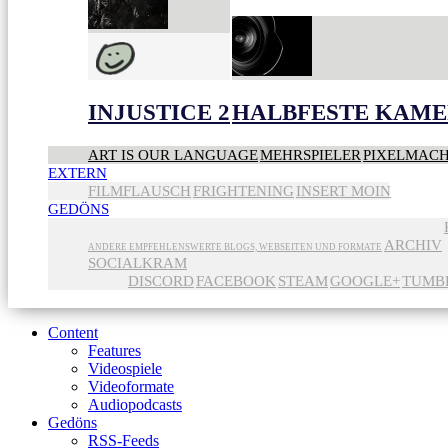
INJUSTICE 2
HALBFESTE KAME
ART IS OUR LANGUAGE
MEHRSPIELER
PIXELMAC
EXTERN
FILMFLAUSCH
FRIGHTENING
INSERT MOIN
GEDÖNS
ARCHIV
ANDERE EMPFEHLENSWERTE BLOGS, WEBSEITEN UND FORMATE
SOCIALKRAM
DISCORD
FACEBOOK
STEAM
GOOGLE+
TUMB
Content
Features
Videospiele
Videoformate
Audiopodcasts
Gedöns
RSS-Feeds