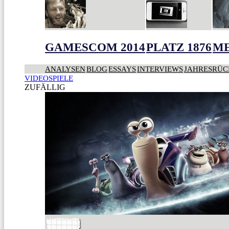
GAMESCOM 2014
PLATZ 1876
ME
ANALYSEN
BLOG
ESSAYS
INTERVIEWS
JAHRESRÜC
VIDEOSPIELE
ZUFÄLLIG