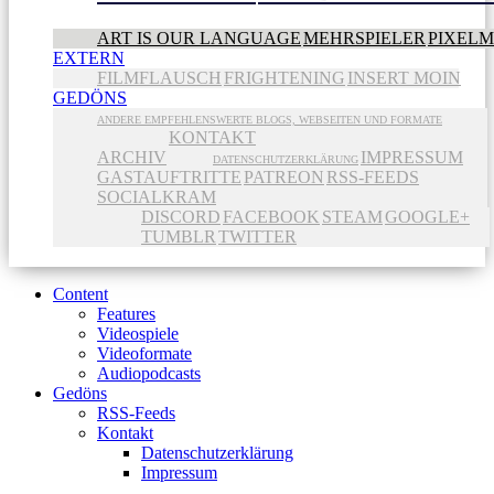
ART IS OUR LANGUAGE
MEHRSPIELER
PIXEL
EXTERN
FILMFLAUSCH
FRIGHTENING
INSERT MOIN
GEDÖNS
ANDERE EMPFEHLENSWERTE BLOGS, WEBSEITEN UND FORMATE
KONTAKT
ARCHIV
IMPRESSUM
DATENSCHUTZERKLÄRUNG
GASTAUFTRITTE
PATREON
RSS-FEEDS
SOCIALKRAM
DISCORD
FACEBOOK
STEAM
GOOGLE+
TUMBLR
TWITTER
Content
Features
Videospiele
Videoformate
Audiopodcasts
Gedöns
RSS-Feeds
Kontakt
Datenschutzerklärung
Impressum