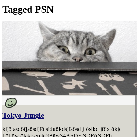
Tagged
PSN
Tokyo Jungle
kljö asdöfjaösdjfö siduökdsjfaösd jföslkd jföx ökjc
ljöljöwjölakrserj kj98üw34ASDF SDFASDFh