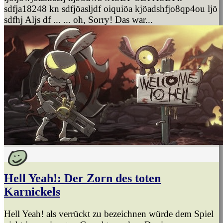
sdfja18248 kn sdfjöasljdf oiquiöa kjöadshfjo8qp4ou ljö
sdfhj Aljs df ... ... oh, Sorry! Das war...
Hell Yeah!: Der Zorn des toten
Karnickels
Hell Yeah! als verrückt zu bezeichnen würde dem Spiel