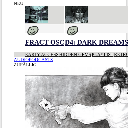
NEU
FRACT OSC
D4: DARK DREAMS 
EARLY ACCESS
HIDDEN GEMS
PLAYLIST
RETR
AUDIOPODCASTS
ZUFÄLLIG