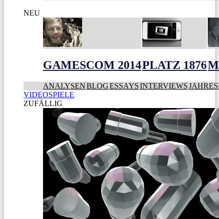
NEU
GAMESCOM 2014
PLATZ 1876
M
ANALYSEN
BLOG
ESSAYS
INTERVIEWS
JAHRES
VIDEOSPIELE
ZUFÄLLIG