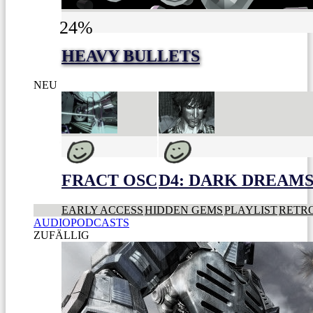
24%
HEAVY BULLETS
NEU
FRACT OSC
D4: DARK DREAMS 
EARLY ACCESS
HIDDEN GEMS
PLAYLIST
RETR
AUDIOPODCASTS
ZUFÄLLIG